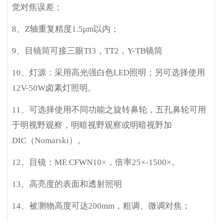
觉对焦误差；
8
、Z轴重复精度1.5μm以内；
9
、目镜筒可接三眼TI3，TT2，Y-TB镜筒
10
、灯源：采用高光强白色LED照明；另可选择使用
12V-50W卤素灯照明。
11
、可选择使用不同功能之旋转鼻轮，五孔鼻轮可用
于明视野观察，明暗视野观察或明暗视野加
DIC（Nomarski）。
12
、目镜：ME CFWN10×，倍率25×-1500×。
13
、高亮度的表面和透射照明
14
、被测物高度可达200mm，粗调、微调对焦；