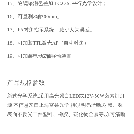
15
、物镜采消色差加 I.C.O.S. 平行光学设计；
16
、可量测Z轴200mm。
17
、FA对焦指示系统，减少人为误差。
18
、可加装TTL激光AF（自动对焦）
19
、可加装电动Z轴移动装置
产品规格参数
新式光学系统,采用高光强白LED或12V-50W卤素灯灯
源,本信息来自上海富莱光学.特别明亮清晰,对黑、深
表面不反光工件塑料、橡胶、碳化物金属等,亦可清晰