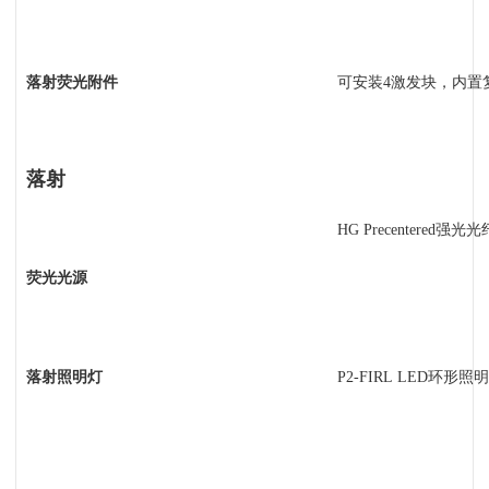
落射荧光附件
可安装4激发块，内置复
落射
HG Precentered
强光光纤照
荧光光源
落射照明灯
P2-FIRL LED
环形照明