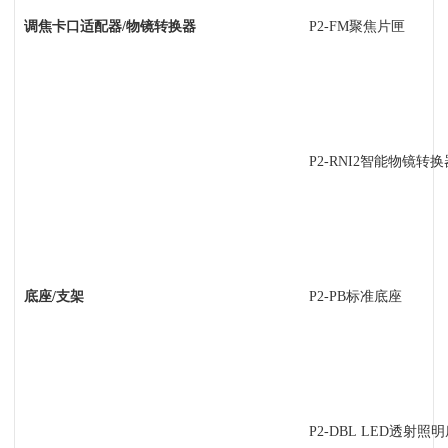
调焦卡口适配器/物镜转换器
P2-FM
聚焦片匣
P2-RNI2
智能物镜转换
底座/支架
P2-PB
标准底座
P2-DBL LED
透射照明