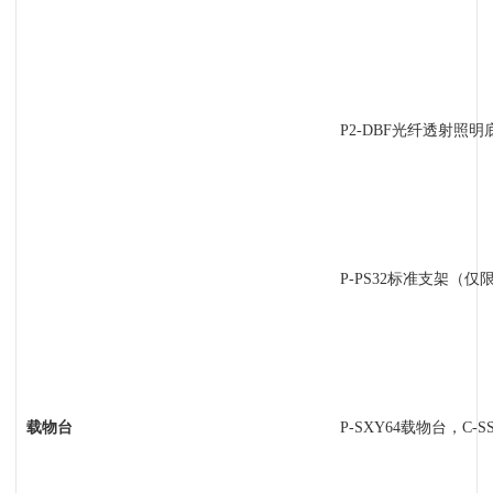
P2-DBF
光纤透射照明
P-PS32
标准支架（仅限S
载物台
P-SXY64
载物台，C-S