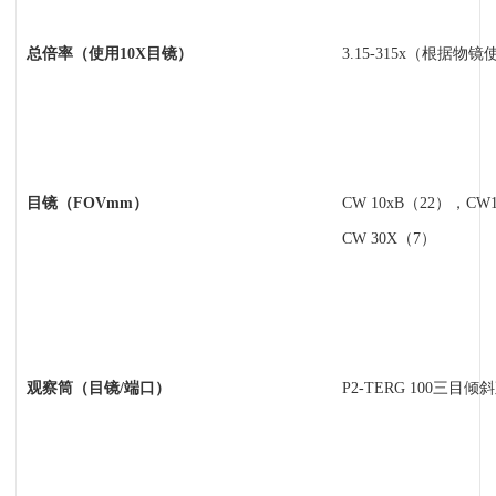
总倍率（使用10X目镜）
3.15-315x
（根据物镜
目镜（FOVmm）
CW 10xB
（22），CW1
CW 30X（7）
观察筒（目镜/端口）
P2-TERG 100
三目倾斜观