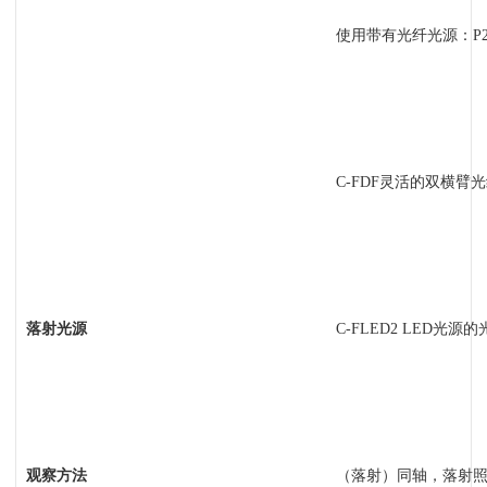
使用带有光纤光源：P2
C-FDF
灵活的双横臂光
落射光源
C-FLED2 LED
光源的
观察方法
（落射）同轴，落射照