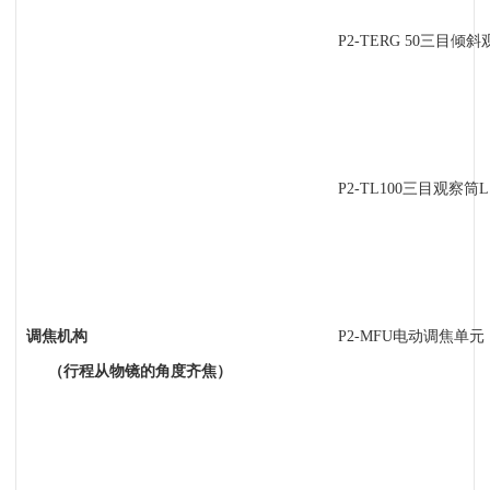
P2-TERG 50
三目倾斜观察
P2-TL100
三目观察筒L（
调焦机构
P2-MFU
电动调焦单元（向
（行程从物镜的角度齐焦）