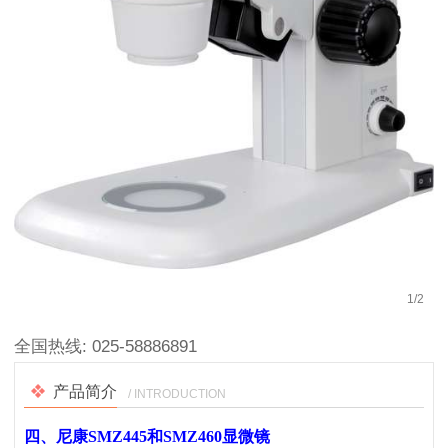
1
/
2
全国热线:
025-58886891
产品简介
/ INTRODUCTION
四、
尼康SMZ445和SMZ460显微镜